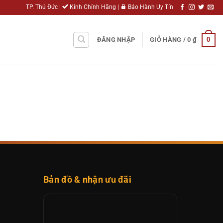
TP. Thủ Đức |
Kính Chính Hãng |
Bảo Hành Uy Tín
0
ĐĂNG NHẬP
GIỎ HÀNG /
0
₫
Bản đồ & nhận ưu đãi