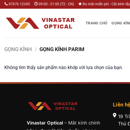
Bỏ
07676 12345
09:00 - 21:00 (T2 - CN)
Đo mắt miễn phí - Cắt kính lấy
qua
nội
TRANG CHỦ
GỌNG KÍN
dung
GỌNG KÍNH
/
GỌNG KÍNH PARIM
Không tìm thấy sản phẩm nào khớp với lựa chọn của bạn.
Liên h
19 Tr
Vinastar Optical
– Mắt kính chính
Thủ 