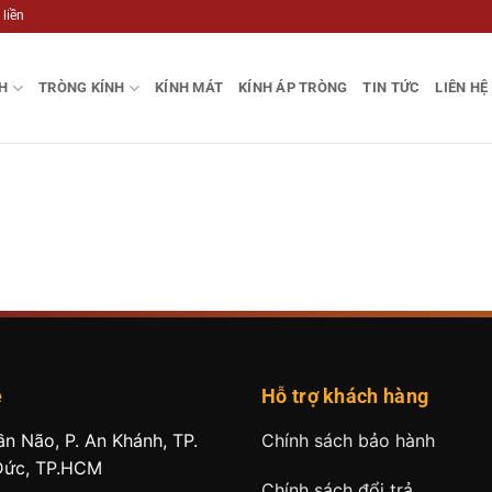
 liền
H
TRÒNG KÍNH
KÍNH MÁT
KÍNH ÁP TRÒNG
TIN TỨC
LIÊN HỆ
ệ
Hỗ trợ khách hàng
ần Não, P. An Khánh, TP.
Chính sách bảo hành
Đức, TP.HCM
Chính sách đổi trả