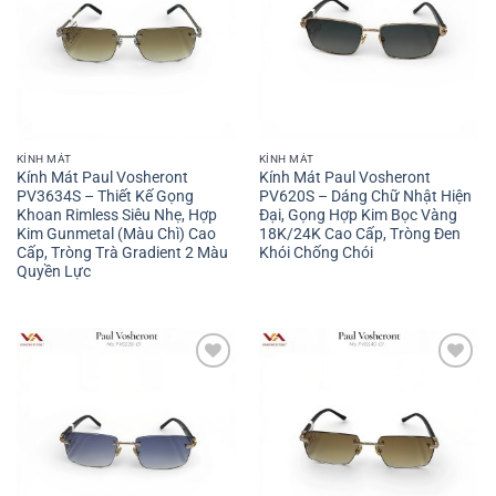
KÍNH MÁT
KÍNH MÁT
Kính Mát Paul Vosheront
Kính Mát Paul Vosheront
PV3634S – Thiết Kế Gọng
PV620S – Dáng Chữ Nhật Hiện
Khoan Rimless Siêu Nhẹ, Hợp
Đại, Gọng Hợp Kim Bọc Vàng
Kim Gunmetal (Màu Chì) Cao
18K/24K Cao Cấp, Tròng Đen
Cấp, Tròng Trà Gradient 2 Màu
Khói Chống Chói
Quyền Lực
Add to
Add to
wishlist
wishlist