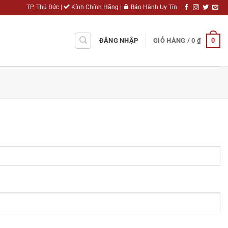
TP. Thủ Đức |
Kính Chính Hãng |
Bảo Hành Uy Tín
0
ĐĂNG NHẬP
GIỎ HÀNG /
0
₫