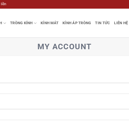
 liền
H
TRÒNG KÍNH
KÍNH MÁT
KÍNH ÁP TRÒNG
TIN TỨC
LIÊN HỆ
MY ACCOUNT