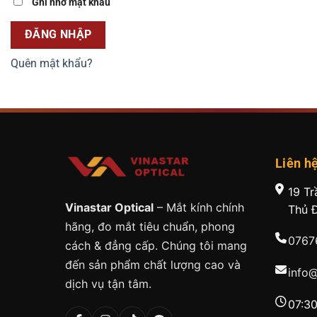
Ghi nhớ mật khẩu
ĐĂNG NHẬP
Quên mật khẩu?
Liên h
19 Tr
Vinastar Optical
– Mắt kính chính
Thủ 
hãng, đo mắt tiêu chuẩn, phong
0767
cách & đẳng cấp. Chúng tôi mang
đến sản phẩm chất lượng cao và
info
dịch vụ tận tâm.
07:30