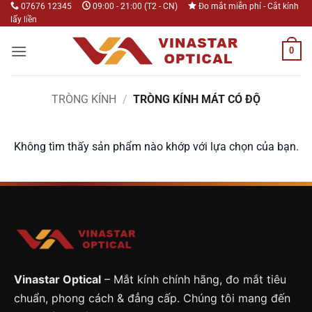
Bỏ
07676 12345
09:00 - 21:00 (T2 - CN)
Đo mắt miễn phí - Cắt kính
lấy liền
qua
nội
0
dung
TRÒNG KÍNH
/
TRÒNG KÍNH MÁT CÓ ĐỘ
Không tìm thấy sản phẩm nào khớp với lựa chọn của bạn.
Vinastar Optical
– Mắt kính chính hãng, đo mắt tiêu
chuẩn, phong cách & đẳng cấp. Chúng tôi mang đến