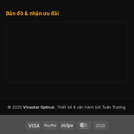
Bản đồ & nhận ưu đãi
© 2025
Vinastar Optical
. Thiết kế & vận hành bởi
Tuân Trương
.
Visa
PayPal
Stripe
MasterCard
Cash
On