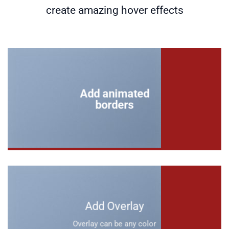
create amazing hover effects
Add animated
borders
Add Overlay
Overlay can be any color