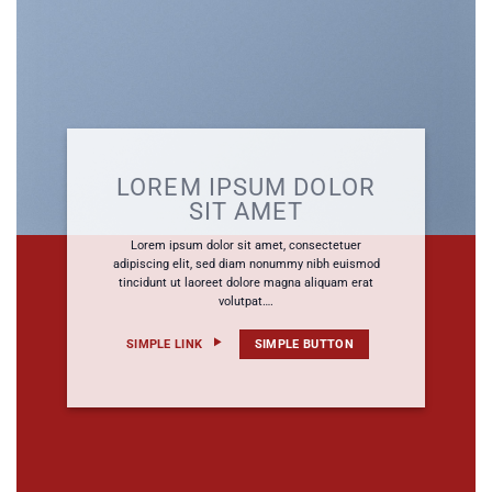
LOREM IPSUM DOLOR
SIT AMET
Lorem ipsum dolor sit amet, consectetuer
adipiscing elit, sed diam nonummy nibh euismod
tincidunt ut laoreet dolore magna aliquam erat
volutpat….
SIMPLE LINK
SIMPLE BUTTON