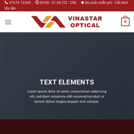
Bỏ
07676 12345
09:00 - 21:00 (T2 - CN)
Đo mắt miễn phí - Cắt kính
lấy liền
qua
nội
0
dung
TEXT ELEMENTS
Lorem ipsum dolor sit amet, consectetuer adipiscing
elit, sed diam nonummy nibh euismod tincidunt ut
laoreet dolore magna aliquam erat volutpat.