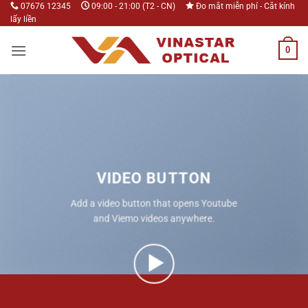
Bỏ
07676 12345
09:00 - 21:00 (T2 - CN)
Đo mắt miễn phí - Cắt kính
lấy liền
qua
nội
0
dung
VIDEO BUTTON
Add a video button that opens Youtube
and Viemo videos anywhere.