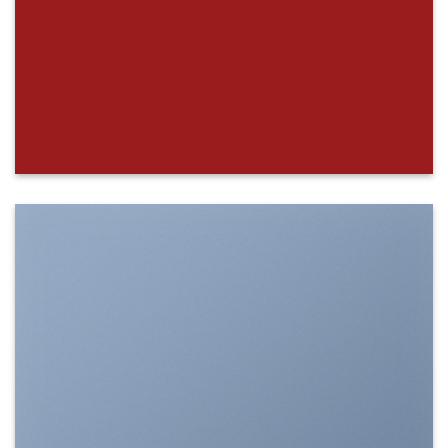
SHOW ON HOVER
Select between various hover effects