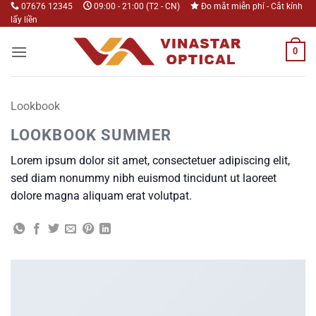
Bỏ
07676 12345
09:00 - 21:00 (T2 - CN)
Đo mắt miễn phí - Cắt kính
lấy liền
qua
nội
0
dung
Lookbook
LOOKBOOK SUMMER
Lorem ipsum dolor sit amet, consectetuer adipiscing elit,
sed diam nonummy nibh euismod tincidunt ut laoreet
dolore magna aliquam erat volutpat.