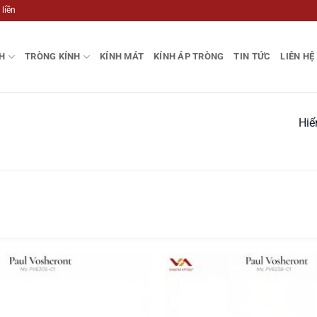
 liền
H
TRÒNG KÍNH
KÍNH MÁT
KÍNH ÁP TRÒNG
TIN TỨC
LIÊN HỆ
Hiể
Add to
wishlist