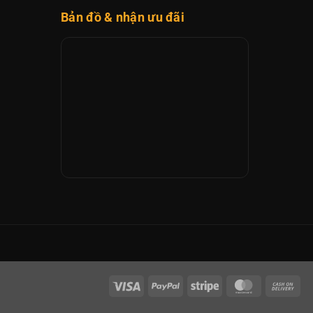
Bản đồ & nhận ưu đãi
Visa
PayPal
Stripe
MasterCard
Cas
On