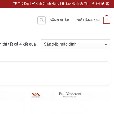
TP. Thủ Đức |
Kính Chính Hãng |
Bảo Hành Uy Tín
0
ĐĂNG NHẬP
GIỎ HÀNG /
0
₫
n thị tất cả 4 kết quả
Add to
Add to
wishlist
wishlist