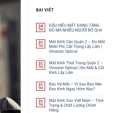
BÀI VIẾT
DẤU HIỆU MẮT ĐANG TĂNG
24
Th6
ĐỘ MÀ NHIỀU NGƯỜI BỎ QUA
Không
có
Mắt Kính Cận Quận 2 – Đo Mắt
31
bình
luận
Th5
Miễn Phí, Cắt Tròng Lấy Liền |
ở
Vinastar Optical
DẤU
HIỆU
Không
MẮT
có
ĐANG
Mắt Kính Thời Trang Quận 2 –
31
bình
TĂNG
luận
Th5
Vinastar Optical | Đo Mắt & Cắt
ĐỘ
ở
MÀ
Kính Lấy Liền
Mắt
NHIỀU
Kính
NGƯỜI
Không
Cận
BỎ
có
Quận
Bảo Vệ Mắt – Vì Sao Bạn Nên
31
QUA
bình
2
luận
Th5
Đeo Kính Ngay Hôm Nay?
–
ở
Đo
Mắt
Không
Mắt
Kính
có
Miễn
Mắt Kính Sao Việt Nam – Thời
31
Thời
bình
Phí,
Trang
luận
Th5
Trang & Chất Lượng Chính
Cắt
Quận
ở
Tròng
Hãng
2
Bảo
Lấy