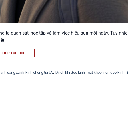
g ta quan sát, học tập và làm việc hiệu quả mỗi ngày. Tuy nhiên
ết.
TIẾP TỤC ĐỌC
→
 ánh sáng xanh
,
kính chống tia UV
,
lợi ích khi đeo kính
,
mắt khỏe
,
nên đeo kính