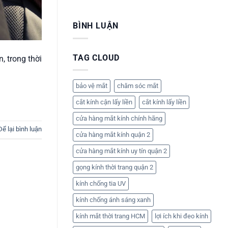
–
Vệ
Liền
Không
Vinastar
Mắt
|
có
Optical
–
Vinastar
bình
|
Vì
BÌNH LUẬN
Optical
luận
Đo
Sao
ở
Mắt
Bạn
Mắt
&
Nên
Kính
Cắt
Đeo
Sao
Kính
Kính
TAG CLOUD
, trong thời
Việt
Lấy
Ngay
Nam
Liền
Hôm
–
Nay?
Thời
Trang
bảo vệ mắt
chăm sóc mắt
&
Chất
cắt kính cận lấy liền
cắt kính lấy liền
Lượng
Chính
Hãng
cửa hàng mắt kính chính hãng
Để lại bình luận
cửa hàng mắt kính quận 2
cửa hàng mắt kính uy tín quận 2
gọng kính thời trang quận 2
kính chống tia UV
kính chống ánh sáng xanh
kính mắt thời trang HCM
lợi ích khi đeo kính