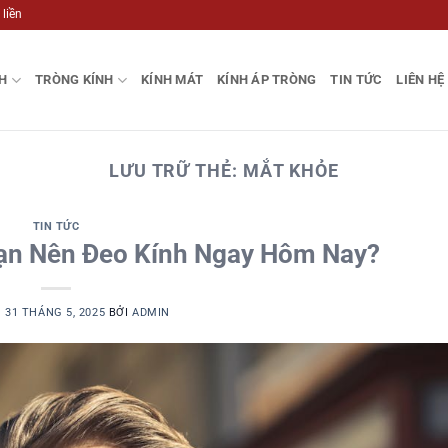
 liền
H
TRÒNG KÍNH
KÍNH MÁT
KÍNH ÁP TRÒNG
TIN TỨC
LIÊN HỆ
LƯU TRỮ THẺ:
MẮT KHỎE
TIN TỨC
Bạn Nên Đeo Kính Ngay Hôm Nay?
O
31 THÁNG 5, 2025
BỞI
ADMIN