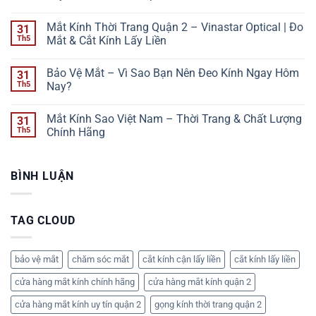
DẤU
Không
HIỆU
có
Mắt Kính Thời Trang Quận 2 – Vinastar Optical | Đo
31
MẮT
bình
ĐANG
luận
Th5
Mắt & Cắt Kính Lấy Liền
TĂNG
ở
ĐỘ
Mắt
Không
MÀ
Kính
có
Bảo Vệ Mắt – Vì Sao Bạn Nên Đeo Kính Ngay Hôm
31
NHIỀU
Cận
bình
NGƯỜI
Quận
luận
Th5
Nay?
BỎ
2
ở
QUA
–
Mắt
Không
Đo
Kính
có
Mắt Kính Sao Việt Nam – Thời Trang & Chất Lượng
31
Mắt
Thời
bình
Miễn
Trang
luận
Th5
Chính Hãng
Phí,
Quận
ở
Cắt
2
Bảo
Không
Tròng
–
Vệ
có
Lấy
Vinastar
Mắt
bình
BÌNH LUẬN
Liền
Optical
–
luận
|
|
Vì
ở
Vinastar
Đo
Sao
Mắt
Optical
Mắt
Bạn
Kính
&
Nên
Sao
TAG CLOUD
Cắt
Đeo
Việt
Kính
Kính
Nam
Lấy
Ngay
–
Liền
Hôm
Thời
Nay?
Trang
bảo vệ mắt
chăm sóc mắt
cắt kính cận lấy liền
cắt kính lấy liền
&
Chất
cửa hàng mắt kính chính hãng
cửa hàng mắt kính quận 2
Lượng
Chính
Hãng
cửa hàng mắt kính uy tín quận 2
gọng kính thời trang quận 2