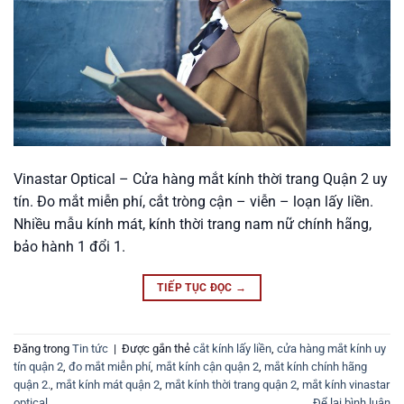
Vinastar Optical – Cửa hàng mắt kính thời trang Quận 2 uy
tín. Đo mắt miễn phí, cắt tròng cận – viễn – loạn lấy liền.
Nhiều mẫu kính mát, kính thời trang nam nữ chính hãng,
bảo hành 1 đổi 1.
TIẾP TỤC ĐỌC
→
Đăng trong
Tin tức
|
Được gắn thẻ
cắt kính lấy liền
,
cửa hàng mắt kính uy
tín quận 2
,
đo mắt miễn phí
,
mắt kính cận quận 2
,
mắt kính chính hãng
quận 2.
,
mắt kính mát quận 2
,
mắt kính thời trang quận 2
,
mắt kính vinastar
optical
Để lại bình luận