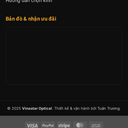
Hướng dẫn chọn kính
Bản đồ & nhận ưu đãi
© 2025
Vinastar Optical
. Thiết kế & vận hành bởi
Tuân Trương
.
Visa
PayPal
Stripe
MasterCard
Cash