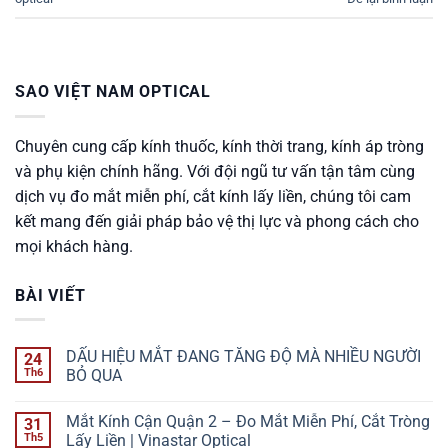
SAO VIỆT NAM OPTICAL
Chuyên cung cấp kính thuốc, kính thời trang, kính áp tròng
và phụ kiện chính hãng. Với đội ngũ tư vấn tận tâm cùng
dịch vụ đo mắt miễn phí, cắt kính lấy liền, chúng tôi cam
kết mang đến giải pháp bảo vệ thị lực và phong cách cho
mọi khách hàng.
BÀI VIẾT
DẤU HIỆU MẮT ĐANG TĂNG ĐỘ MÀ NHIỀU NGƯỜI
24
Th6
BỎ QUA
Không
có
Mắt Kính Cận Quận 2 – Đo Mắt Miễn Phí, Cắt Tròng
31
bình
luận
Th5
Lấy Liền | Vinastar Optical
ở