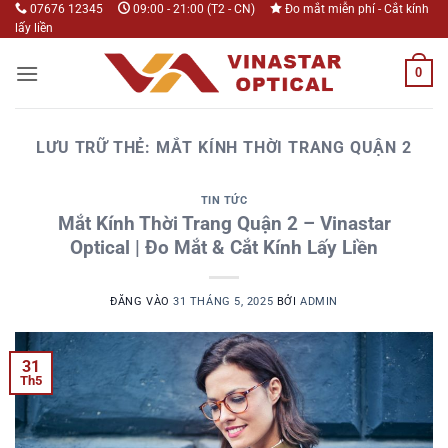
Bỏ
07676 12345
09:00 - 21:00 (T2 - CN)
Đo mắt miễn phí - Cắt kính
lấy liền
qua
nội
0
dung
LƯU TRỮ THẺ:
MẮT KÍNH THỜI TRANG QUẬN 2
TIN TỨC
Mắt Kính Thời Trang Quận 2 – Vinastar
Optical | Đo Mắt & Cắt Kính Lấy Liền
ĐĂNG VÀO
31 THÁNG 5, 2025
BỞI
ADMIN
31
Th5