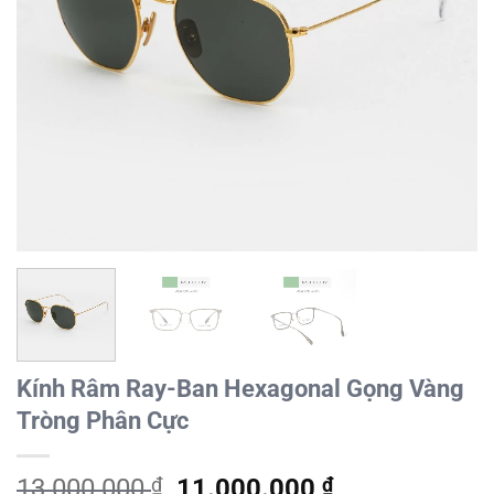
Kính Râm Ray-Ban Hexagonal Gọng Vàng
Tròng Phân Cực
Giá
Giá
13.000.000
₫
11.000.000
₫