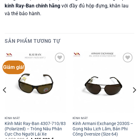
kính Ray-Ban chính hãng
với đầy đủ hộp đựng, khăn lau
và thẻ bảo hành.
SẢN PHẨM TƯƠNG TỰ
Giảm giá!
Add to
Add to
wishlist
wishlist
KÍNH MÁT
KÍNH MÁT
Kính Mát Ray-Ban 4307-710/83
Kính Armani Exchange 2030S –
(Polarized) – Tròng Nâu Phân
Gọng Nâu Lịch Lãm, Bản Phi
Cực Cho Người Lái Xe
Công Oversize (Size 64)