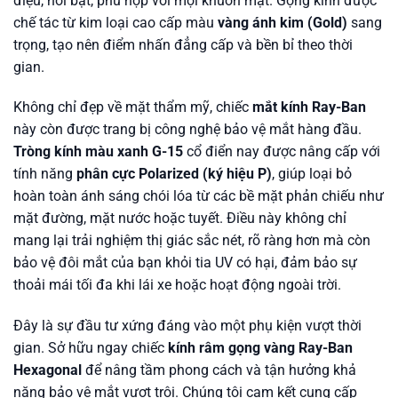
điệu, nổi bật, phù hợp với mọi khuôn mặt. Gọng kính được
chế tác từ kim loại cao cấp màu
vàng ánh kim (Gold)
sang
trọng, tạo nên điểm nhấn đẳng cấp và bền bỉ theo thời
gian.
Không chỉ đẹp về mặt thẩm mỹ, chiếc
mắt kính Ray-Ban
này còn được trang bị công nghệ bảo vệ mắt hàng đầu.
Tròng kính màu xanh G-15
cổ điển nay được nâng cấp với
tính năng
phân cực Polarized (ký hiệu P)
, giúp loại bỏ
hoàn toàn ánh sáng chói lóa từ các bề mặt phản chiếu như
mặt đường, mặt nước hoặc tuyết. Điều này không chỉ
mang lại trải nghiệm thị giác sắc nét, rõ ràng hơn mà còn
bảo vệ đôi mắt của bạn khỏi tia UV có hại, đảm bảo sự
thoải mái tối đa khi lái xe hoặc hoạt động ngoài trời.
Đây là sự đầu tư xứng đáng vào một phụ kiện vượt thời
gian. Sở hữu ngay chiếc
kính râm gọng vàng
Ray-Ban
Hexagonal
để nâng tầm phong cách và tận hưởng khả
năng bảo vệ mắt vượt trội. Chúng tôi cam kết cung cấp