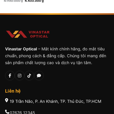
Giá
Giá
4.950.000
₫
4.455.000
₫
gốc
hiện
là:
tại
4.950.000 ₫.
là:
4.455.000 ₫.
Vinastar Optical
– Mắt kính chính hãng, đo mắt tiêu
chuẩn, phong cách & đẳng cấp. Chúng tôi mang đến
sản phẩm chất lượng cao và dịch vụ tận tâm.
Liên hệ
19 Trần Não, P. An Khánh, TP. Thủ Đức, TP.HCM
07676 12345