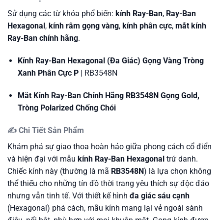
Sử dụng các từ khóa phổ biến:
kính Ray-Ban
,
Ray-Ban
Hexagonal
,
kính râm gọng vàng
,
kính phân cực
,
mắt kính
Ray-Ban chính hãng
.
Kính Ray-Ban Hexagonal (Đa Giác) Gọng Vàng Tròng
Xanh Phân Cực P
| RB3548N
Mắt Kính Ray-Ban Chính Hãng RB3548N Gọng Gold,
Tròng Polarized Chống Chói
✍️ Chi Tiết Sản Phẩm
Khám phá sự giao thoa hoàn hảo giữa phong cách cổ điển
và hiện đại với mẫu
kính Ray-Ban Hexagonal
trứ danh.
Chiếc kính này (thường là mã
RB3548N
) là lựa chọn không
thể thiếu cho những tín đồ thời trang yêu thích sự độc đáo
nhưng vẫn tinh tế. Với thiết kế hình
đa giác sáu cạnh
(Hexagonal) phá cách, mẫu kính mang lại vẻ ngoài sành