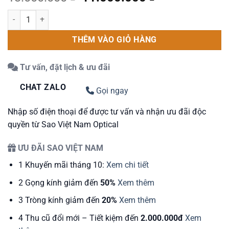
gốc
hiện
Kính Râm Ray-Ban Hexagonal Gọng Vàng Tròng Phân Cực số lượng
là:
tại
13.000.000 ₫.
là:
THÊM VÀO GIỎ HÀNG
11.000.000 ₫
Tư vấn, đặt lịch & ưu đãi
CHAT ZALO
Gọi ngay
Nhập số điện thoại để được tư vấn và nhận ưu đãi độc
quyền từ Sao Việt Nam Optical
ƯU ĐÃI SAO VIỆT NAM
1
Khuyến mãi tháng 10:
Xem chi tiết
2
Gọng kính giảm đến
50%
Xem thêm
3
Tròng kính giảm đến
20%
Xem thêm
4
Thu cũ đổi mới – Tiết kiệm đến
2.000.000đ
Xem