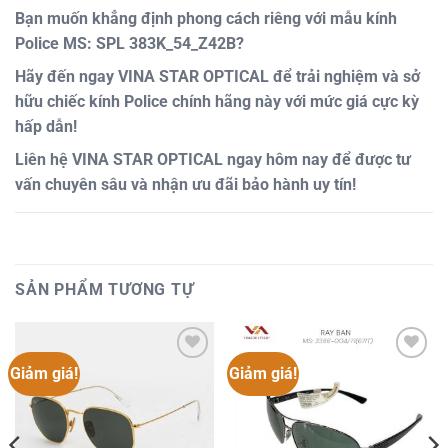
Bạn muốn khẳng định phong cách riêng với mẫu kính
Police MS: SPL 383K_54_Z42B
?
Hãy đến ngay
VINA STAR OPTICAL
để trải nghiệm và sở
hữu chiếc kính Police chính hãng này với mức giá cực kỳ
hấp dẫn!
Liên hệ VINA STAR OPTICAL ngay hôm nay để được tư
vấn chuyên sâu và nhận ưu đãi bảo hành uy tín!
SẢN PHẨM TƯƠNG TỰ
Giảm giá!
Giảm giá!
Add to
Add to
wishlist
wishlist