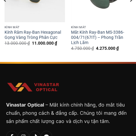
KÍNH MÁT
KÍNH MÁT
Kính Râm Ray-Ban Hexagonal
Mắt Kính Ray-Ban MS-3386-
Gọng Vàng Tròng Phân Cực
004/71(67IT) – Phong Trần
Lịch Lãm
Giá
Giá
13.000.000
₫
11.000.000
₫
gốc
hiện
Giá
Giá
4.750.000
₫
4.275.000
₫
là:
tại
gốc
hiện
13.000.000 ₫.
là:
là:
tại
11.000.000 ₫.
4.750.000 ₫.
là:
00 ₫.
4.275.00
Vinastar Optical
– Mắt kính chính hãng, đo mắt tiêu
chuẩn, phong cách & đẳng cấp. Chúng tôi mang đến
sản phẩm chất lượng cao và dịch vụ tận tâm.