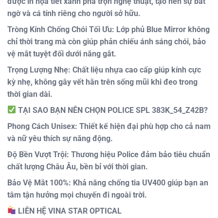
được in họa tiết xanh pha trộn nghệ thuật, tạo nên sự bất
ngờ và cá tính riêng cho người sở hữu.
Tròng Kính Chống Chói Tối Ưu:
Lớp phủ Blue Mirror không
chỉ thời trang mà còn giúp phản chiếu ánh sáng chói, bảo
vệ mắt tuyệt đối dưới nắng gắt.
Trọng Lượng Nhẹ:
Chất liệu nhựa cao cấp giúp kính cực
kỳ nhẹ, không gây vết hằn trên sống mũi khi đeo trong
thời gian dài.
TẠI SAO BẠN NÊN CHỌN POLICE SPL 383K_54_Z42B?
Phong Cách Unisex:
Thiết kế hiện đại phù hợp cho cả nam
và nữ yêu thích sự năng động.
Độ Bền Vượt Trội:
Thương hiệu Police đảm bảo tiêu chuẩn
chất lượng Châu Âu, bền bỉ với thời gian.
Bảo Vệ Mắt 100%:
Khả năng chống tia UV400 giúp bạn an
tâm tận hưởng mọi chuyến đi ngoài trời.
LIÊN HỆ VINA STAR OPTICAL