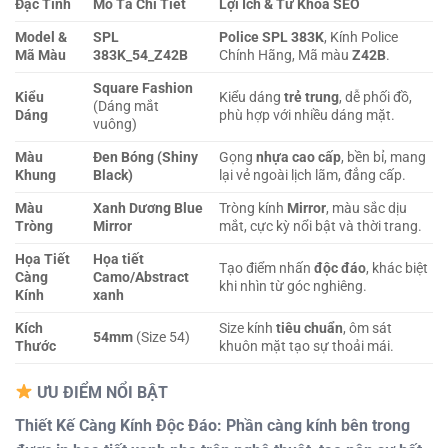
Đặc Tính
Mô Tả Chi Tiết
Lợi Ích & Từ Khóa SEO
Model &
SPL
Police SPL 383K
, Kính Police
Mã Màu
383K_54_Z42B
Chính Hãng, Mã màu
Z42B
.
Square Fashion
Kiểu
Kiểu dáng
trẻ trung
, dễ phối đồ,
(Dáng mắt
Dáng
phù hợp với nhiều dáng mặt.
vuông)
Màu
Đen Bóng (Shiny
Gọng
nhựa cao cấp
, bền bỉ, mang
Khung
Black)
lại vẻ ngoài lịch lãm, đẳng cấp.
Màu
Xanh Dương Blue
Tròng kính
Mirror
, màu sắc dịu
Tròng
Mirror
mắt, cực kỳ nổi bật và thời trang.
Họa Tiết
Họa tiết
Tạo điểm nhấn
độc đáo
, khác biệt
Càng
Camo/Abstract
khi nhìn từ góc nghiêng.
Kính
xanh
Kích
Size kính
tiêu chuẩn
, ôm sát
54mm
(Size 54)
Thước
khuôn mặt tạo sự thoải mái.
ƯU ĐIỂM NỔI BẬT
Thiết Kế Càng Kính Độc Đáo:
Phần càng kính bên trong